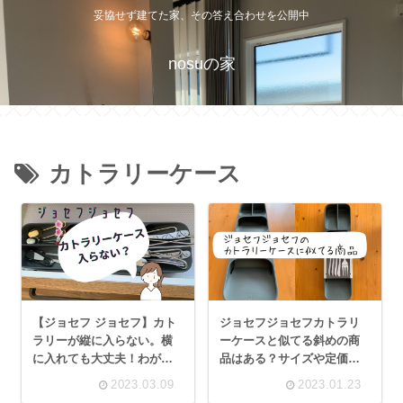
妥協せず建てた家、その答え合わせを公開中
nosuの家
カトラリーケース
【ジョセフ ジョセフ】カト
ジョセフジョセフカトラリ
ラリーが縦に入らない。横
ーケースと似てる斜めの商
に入れても大丈夫！わが家
品はある？サイズや定価、
の使い方と収納のコツ。
口コミも調べてみた。
2023.03.09
2023.01.23