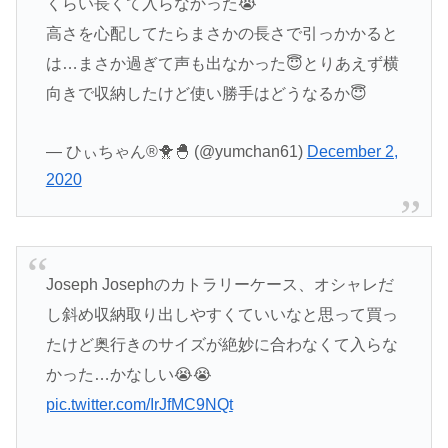
くらい長くて入らなかった😭
高さを心配してたらまさかの長さで引っかかると
は…まさか過ぎて声も出なかった😇とりあえず横
向きで収納したけど使い勝手はどうなるか😇
— ひぃちゃん®🐥🐣 (@yumchan61)
December 2,
2020
Joseph Josephのカトラリーケース、オシャレだ
し斜め収納取り出しやすくていいなと思って買っ
たけど奥行きのサイズが絶妙に合わなくて入らな
かった…かなしい😭😭
pic.twitter.com/IrJfMC9NQt