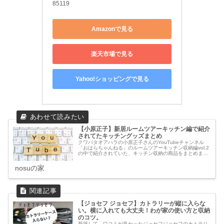
85119
Amazonで見る
楽天市場で見る
Yahoo!ショッピングで見る
【小原正子】新居ルームツアーキッチン編で紹介
されてたキッチングッズまとめ
クワバタオアハラの小原正子さんのYouTubeチャンネル
「おはらちゃんねる」のルームツアーキッチン収納編vol.2
の中で紹介されていた、キッチン収納の商品をまとめまし
た。小原さんは「使うことを想定して、どこに何を置くか
か考えた」そうで、キッチンのものも一つ一つこだわって
nosuの家
揃えていて素敵でした。紹介されていたグッズを紹介して
いきます。
【ジョセフ ジョセフ】カトラリーが縦に入らな
い。横に入れても大丈夫！わが家の使い方と収納
のコツ。
新築して、口コミが良かったジョセフジョセフのカトラリ