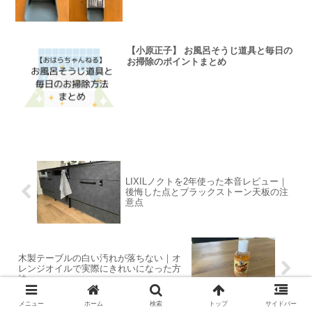
【小原正子】 お風呂そうじ道具と毎日の
お掃除のポイントまとめ
LIXILノクトを2年使った本音レビュー｜
後悔した点とブラックストーン天板の注
意点
木製テーブルの白い汚れが落ちない｜オ
レンジオイルで実際にきれいになった方
法
メニュー
ホーム
検索
トップ
サイドバー